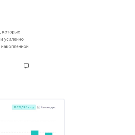
й, которые
ни усиленно
с накопленной