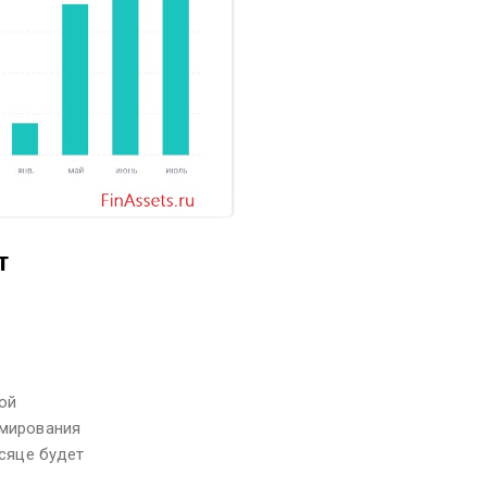
т
ой
рмирования
есяце будет