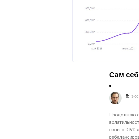
c
l
e
s
.
Сам себ
ЭКС
Продолжаю со
волатильност
своего DIVD 
ребалансиров