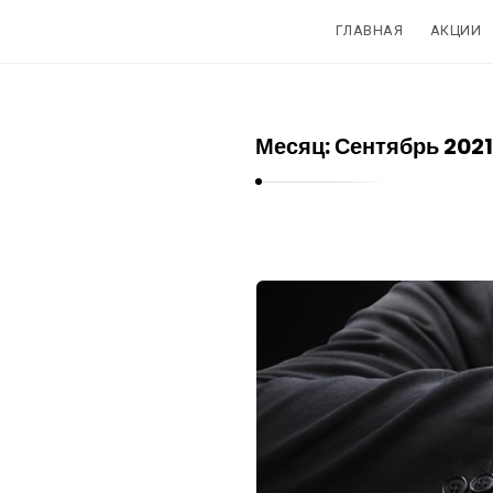
ГЛАВНАЯ
АКЦИИ
Месяц:
Сентябрь 2021
Б
л
о
г
о
б
и