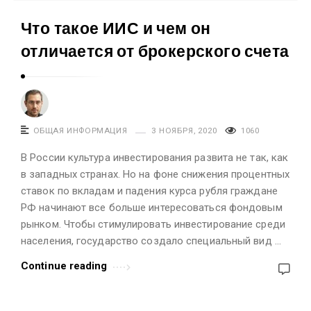
в
Что такое ИИС и чем он
е
отличается от брокерского счета
с
т
и
ц
и
ОБЩАЯ ИНФОРМАЦИЯ
3 НОЯБРЯ, 2020
1060
я
В России культура инвестирования развита не так, как
х
в западных странах. Но на фоне снижения процентных
и
ставок по вкладам и падения курса рубля граждане
ф
РФ начинают все больше интересоваться фондовым
и
рынком. Чтобы стимулировать инвестирование среди
населения, государство создало специальный вид …
н
а
Continue reading
н
с