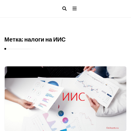
Метка:
налоги на ИИС
Б
л
о
г
о
б
и
н