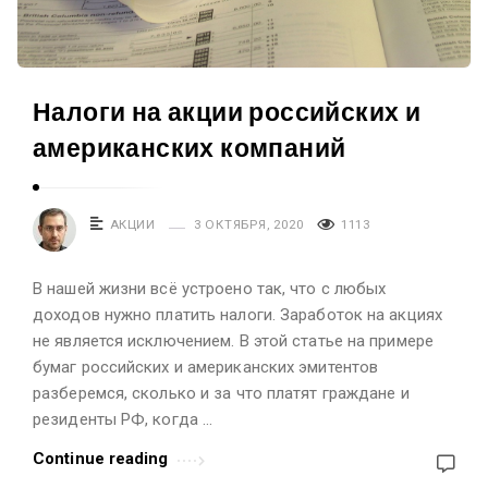
в
е
с
т
Налоги на акции российских и
и
американских компаний
ц
и
я
АКЦИИ
3 ОКТЯБРЯ, 2020
1113
х
и
В нашей жизни всё устроено так, что с любых
доходов нужно платить налоги. Заработок на акциях
ф
не является исключением. В этой статье на примере
и
бумаг российских и американских эмитентов
н
разберемся, сколько и за что платят граждане и
а
резиденты РФ, когда …
н
Continue reading
с