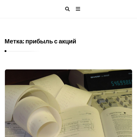
Метка:
прибыль с акций
Б
л
о
г
о
б
и
н