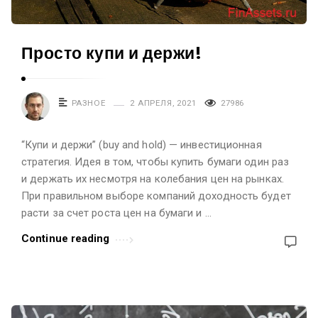
в
е
Просто купи и держи!
с
т
и
РАЗНОЕ
2 АПРЕЛЯ, 2021
27986
ц
и
“Купи и держи” (buy and hold) — инвестиционная
я
стратегия. Идея в том, чтобы купить бумаги один раз
х
и держать их несмотря на колебания цен на рынках.
и
При правильном выборе компаний доходность будет
ф
расти за счет роста цен на бумаги и …
и
Continue reading
н
а
н
с