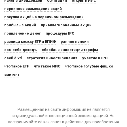
налог с дивидендов
облигации
открыть ИИС
первичное размещение акций
покупка акций на первичном размещении
прибыль с акций
привилегированные акции
привлечение денег
процедуры IPO
разница между ETF и БПИФ
ранняя пенсия
сам себе доходъ
сбербанк инвестиции тарифы
свой divd
стратегия инвестирования
участие в IPO
что такое ETF
что такое ИИС
что такое голубые фишки
эмитент
Размещенная на сайте информация не является
индивидуальной инвестиционной рекомендацией. Не
воспринимайте её как совет к действию для приобретения