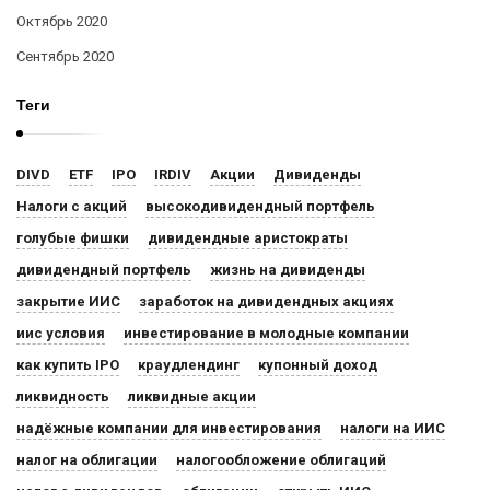
Октябрь 2020
Сентябрь 2020
Теги
DIVD
ETF
IPO
IRDIV
Акции
Дивиденды
Налоги с акций
высокодивидендный портфель
голубые фишки
дивидендные аристократы
дивидендный портфель
жизнь на дивиденды
закрытие ИИС
заработок на дивидендных акциях
иис условия
инвестирование в молодные компании
как купить IPO
краудлендинг
купонный доход
ликвидность
ликвидные акции
надёжные компании для инвестирования
налоги на ИИС
налог на облигации
налогообложение облигаций