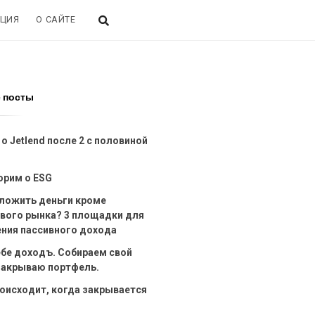
ЦИЯ
О САЙТЕ
 посты
о Jetlend после 2 с половиной
орим о ESG
вложить деньги кроме
вого рынка? 3 площадки для
ения пассивного дохода
ебе доходъ. Собираем свой
 Закрываю портфель.
оисходит, когда закрывается