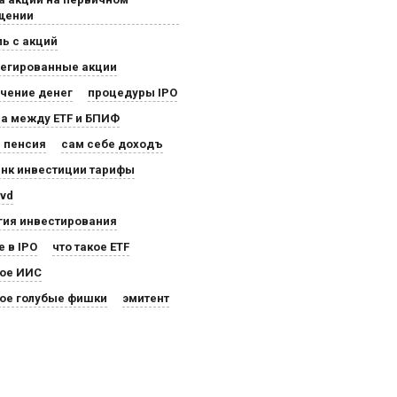
щении
ь с акций
легированные акции
чение денег
процедуры IPO
а между ETF и БПИФ
 пенсия
сам себе доходъ
нк инвестиции тарифы
ivd
гия инвестирования
е в IPO
что такое ETF
кое ИИС
кое голубые фишки
эмитент