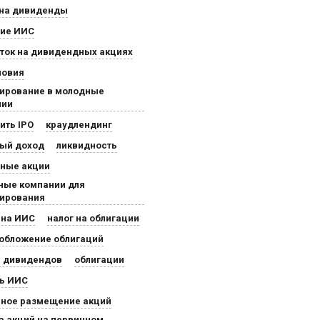
 на дивиденды
тие ИИС
ток на дивидендных акциях
ловия
ирование в молодные
нии
пить IPO
краудлендинг
ный доход
ликвидность
дные акции
ные компании для
тирования
 на ИИС
налог на облигации
обложение облигаций
с дивидендов
облигации
ть ИИС
чное размещение акций
а акций на первичном