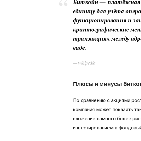
Биткойн — платёжная 
единицу для учёта опер
функционирования и з
криптографические мет
транзакциях между адр
виде.
— wikipedia
Плюсы и минусы биткои
По сравнению с акциями рос
компания может показать так
вложение намного более рис
инвестированием в фондовы