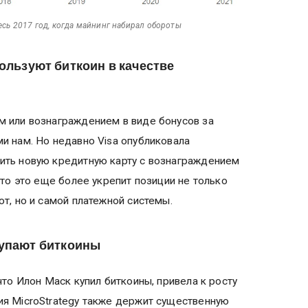
есь 2017 год, когда майнинг набирал обороты
ользуют биткоин в качестве
м или вознаграждением в виде бонусов за
и нам. Но недавно Visa опубликовала
ить новую кредитную карту с вознаграждением
что это еще более укрепит позиции не только
ют, но и самой платежной системы.
купают биткоины
что Илон Маск купил биткоины, привела к росту
ия MicroStrategy также держит существенную