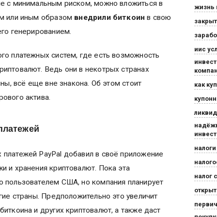
не с минимальным риском, можно вложиться в
жизнь
ем или иным образом
внедрили биткоин
в свою
закры
его генерированием.
зарабо
иис ус
ого платежных систем, где есть возможность
инвест
риптовалют. Ведь они в некотрых странах
компа
ины, всё еще вне знакона. Об этом стоит
как ку
рового актива.
купон
ликви
надёж
платежей
инвес
налоги
 платежей PayPal добавил в своё приложение
налого
и и хранения криптовалют. Пока эта
налог 
о пользователем США, но компания планирует
откры
угие страны. Предположительно это увеличит
перви
биткоина и других криптовалют, а также даст
покупк