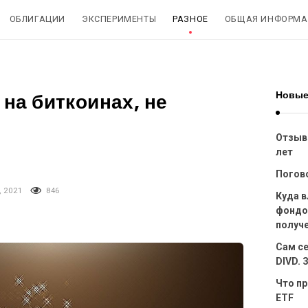
ОБЛИГАЦИИ
ЭКСПЕРИМЕНТЫ
РАЗНОЕ
ОБЩАЯ ИНФОРМА
Новые
 на биткоинах, не
Отзыв 
лет
Погов
 2021
846
Куда 
фондо
получ
Сам с
DIVD.
Что пр
ETF