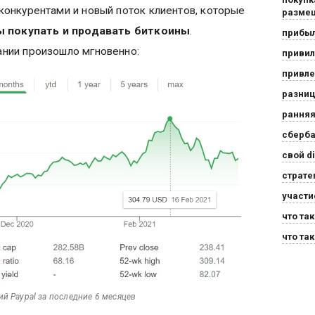
конкурентами и новый поток клиентов, которые
разме
ы покупать и продавать биткоины
.
прибыл
нии произошло мгновенно:
приви
привле
разниц
ранняя
сберба
свой d
страте
участи
что та
что та
ий Paypal за последние 6 месяцев