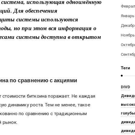
система, использующая одноимённую
Феврал
аций. Для обеспечения
Январь
ащиты системы используются
Декабр
оды, но при этом вся информация о
есами системы доступна в открытом
Ноябрь
Октябр
Сентяб
Теги
на по сравнению с акциями
DIVD
Дивид
т стоимости биткоина поражает. Не каждая
высок
ую динамику роста. Тем не менее, такое
голуб
кованно по сравнению с традиционным
дивид
й рынок.
дивид